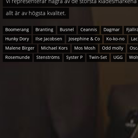
Vi representerar några av de största klädesmärkena
allt är av högsta kvalitet.
Boomerang
Branting
Busnel
Ceannis
Dagmar
Fjäll
Hunky Dory
Ilse Jacobsen
Josephine & Co
Ko-ko-no
Lac
Malene Birger
Michael Kors
Mos Mosh
Odd molly
Osc
Rosemunde
Stenströms
Syster P
Twin-Set
UGG
Wol