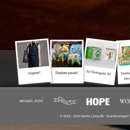
Ett Ekologiskt Te!
Dofter
Dagmar!
Elephant parade!
Des
© 2013 - 2015 NicMa Living AB - Svartlösavägen 5